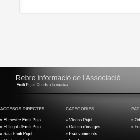
Rebre informació de l'Associació
Emili Pujol
Oberts a la música
ACCESOS DIRECTES
CATEGORIES
PAT
» El mestre Emili Pujol
» Vídeos Pujol
» Or
» El llegat d'Emili Pujol
» Galeria d'imatges
» Fu
» Sala Emili Pujol
» Esdeveniments